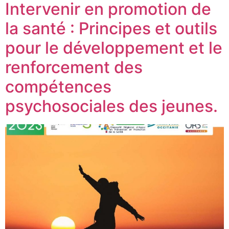
Intervenir en promotion de
la santé : Principes et outils
pour le développement et le
renforcement des
compétences
psychosociales des jeunes.