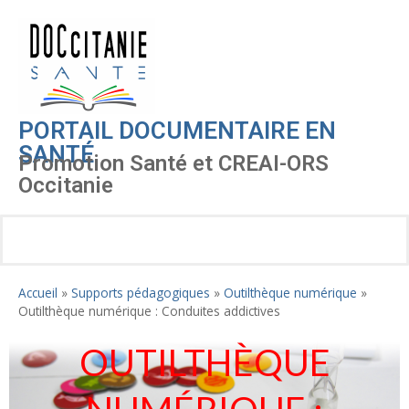
PORTAIL DOCUMENTAIRE EN
SANTÉ
Promotion Santé et CREAI-ORS
Occitanie
Accueil
»
Supports pédagogiques
»
Outilthèque numérique
»
Outilthèque numérique : Conduites addictives
OUTILTHÈQUE