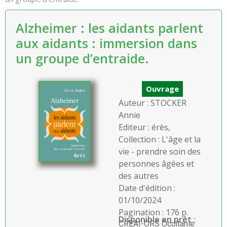
Alzheimer : les aidants parlent
aux aidants : immersion dans
un groupe d’entraide.
Ouvrage
Auteur : STOCKER
Annie
Editeur : érès,
Collection : L'âge et la
vie - prendre soin des
personnes âgées et
des autres
Date d'édition :
01/10/2024
Pagination : 176 p.
Disponible en prêt :
CREAI-ORS Occitanie