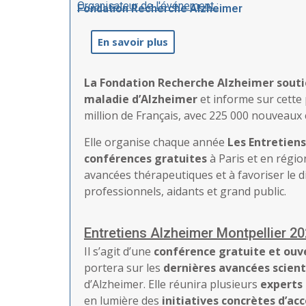
Organisateur de l'événement :
Fondation Recherche Alzheimer
En savoir plus
La Fondation Recherche Alzheimer soutie
maladie d’Alzheimer
et informe sur cette
million de Français, avec 225 000 nouveaux 
Elle organise chaque année
Les Entretien
conférences gratuites
à Paris et en régio
avancées thérapeutiques et à favoriser le 
professionnels, aidants et grand public.
Entretiens Alzheimer Montpellier 202
Il s’agit d’une
conférence gratuite et ouv
portera sur les
dernières avancées scient
d’Alzheimer. Elle réunira plusieurs
experts
en lumière des
initiatives concrètes d’