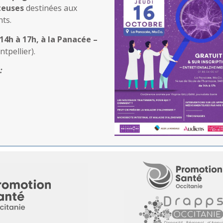
euses
destinées aux
ts.
 14h à 17h, à la Panacée –
tpellier).
 :