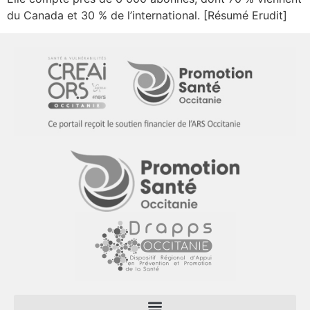
du Canada et 30 % de l’international. [Résumé Erudit]