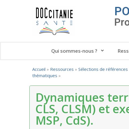
PO
Pr
Qui sommes-nous ?
Ress
Accueil
»
Ressources
»
Sélections de références
thématiques
»
Dynamiques terri
CLS, CLSM) et ex
MSP, CdS).