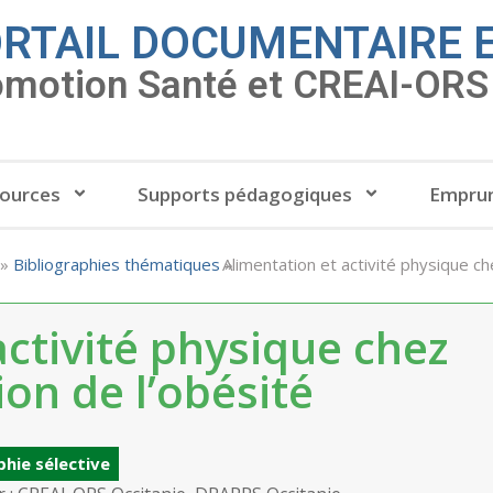
RTAIL DOCUMENTAIRE 
omotion Santé et CREAI-ORS 
ources
Supports pédagogiques
Emprun
»
Bibliographies thématiques
»
Alimentation et activité physique ch
activité physique chez
ion de l’obésité
phie sélective