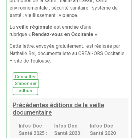
promotion de la santé ; santé au travail ; santé
environnementale ; sécurité sanitaire ; système de
santé ; vieillissement ; violence.
La
veille régionale
est enrichie d’une
rubrique
« Rendez-vous en Occitanie »
.
Cette lettre, envoyée gratuitement, est réalisée par
Nathalie Bel, documentaliste au CREAI-ORS Occitanie
– site de Toulouse.
Consulter
la
S'abonner
dernière
édtion
Précédentes éditions de la veille
documentaire
Infos-Doc
Infos-Doc
Infos-Doc
Santé 2025 :
Santé 2023 :
Santé 2020