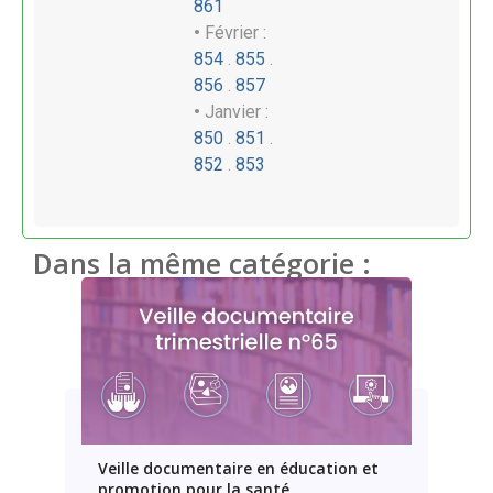
861
•
Février :
854
.
855
.
856
.
857
•
Janvier :
850
.
851
.
852
.
853
Dans la même catégorie :
Veille documentaire en éducation et
promotion pour la santé