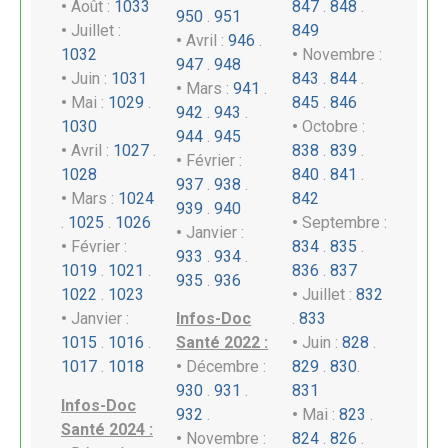
•
Août :
1033
847
.
848
.
950
.
951
•
Juillet :
849
•
Avril :
946
.
1032
•
Novembre :
947
.
948
•
Juin :
1031
843
.
844
.
•
Mars :
941
.
•
Mai :
1029
.
845
.
846
942
.
943
.
1030
•
Octobre :
944
.
945
•
Avril :
1027
.
838
.
839
.
•
Février :
1028
840
.
841
.
937
.
938
.
•
Mars :
1024
842
939
.
940
.
1025
.
1026
•
Septembre :
•
Janvier :
•
Février :
834
.
835
.
933
.
934
.
1019
.
1021
.
836
.
837
935
.
936
1022
.
1023
•
Juillet :
832
•
Janvier :
Infos-Doc
.
833
1015
.
1016
.
Santé 2022 :
•
Juin :
828
.
1017
.
1018
•
Décembre :
829
.
830
.
930
.
931
.
831
Infos-Doc
932
.
•
Mai :
823
.
Santé 2024 :
•
Novembre :
824
.
826
.