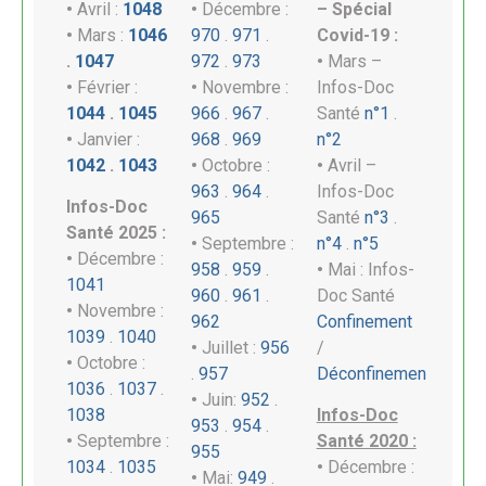
•
Avril :
1048
•
Décembre :
– Spécial
•
Mars :
1046
970
.
971
.
Covid-19 :
.
1047
972
.
973
•
Mars –
•
Février :
•
Novembre :
Infos-Doc
1044
.
1045
966
.
967
.
Santé
n°1
.
•
Janvier :
968
.
969
n°2
1042
.
1043
•
Octobre :
•
Avril –
963
.
964
.
Infos-Doc
Infos-Doc
965
Santé
n°3
.
Santé 2025 :
•
Septembre :
n°4
.
n°5
•
Décembre :
958
.
959
.
•
Mai : Infos-
1041
960
.
961
.
Doc Santé
•
Novembre :
962
Confinement
1039
.
1040
•
Juillet :
956
/
•
Octobre :
.
957
Déconfinemen
1036
.
1037
.
•
Juin:
952
.
1038
Infos-Doc
953
.
954
.
•
Septembre :
Santé 2020 :
955
1034
.
1035
•
Décembre :
•
Mai:
949
.