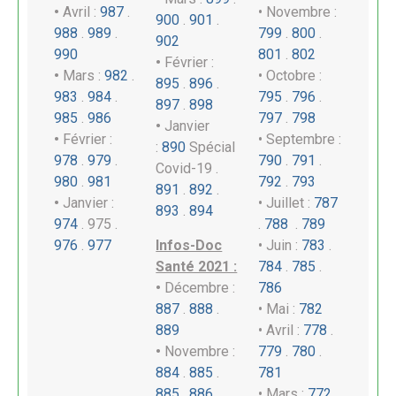
•
Avril :
987
.
• Novembre :
900
.
901
.
988
.
989
.
7
99
.
800
.
902
990
801
.
802
•
Février :
•
Mars :
982
.
• Octobre :
895
.
896
.
983
.
984
.
795
.
796
.
897
.
898
985
.
986
797
.
798
•
Janvier
•
Février :
• Septembre :
:
890
Spécial
978
.
979
.
790
.
791
.
Covid-19 .
980
.
981
792
.
793
891
.
892
.
•
Janvier :
• Juillet :
787
893
.
894
974
. 975 .
.
788
.
789
976
.
977
Infos-Doc
• Juin :
783
.
Santé 2021 :
784
.
785
.
•
Décembre :
786
887
.
888
.
• Mai :
782
889
• Avril :
778
.
•
Novembre :
779
.
780
.
884
.
885
.
781
885
.
886
• Mars :
772
.