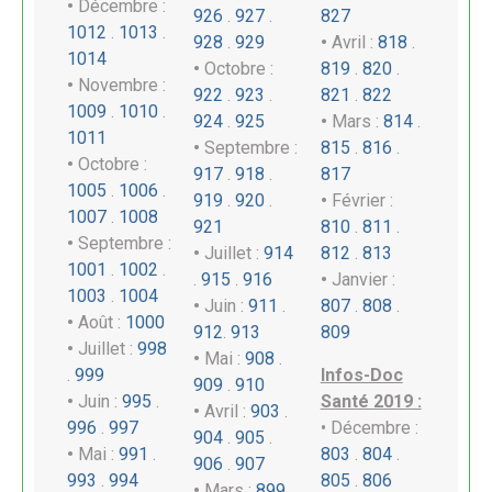
•
Décembre :
926
.
927
.
827
1012
.
1013
.
928
.
929
•
Avril :
818
.
1014
•
Octobre :
819
.
820
.
•
Novembre :
922
.
923
.
821
.
822
1009
.
1010
.
924
.
925
•
Mars :
814
.
1011
•
Septembre :
815
.
816
.
•
Octobre :
917
.
918
.
817
1005
.
1006
.
919
.
920
.
•
Février :
1007
.
1008
921
810
.
811
.
•
Septembre :
•
Juillet :
914
812
.
813
1001
.
1002
.
.
915
.
916
•
Janvier :
1003
.
1004
•
Juin :
911
.
807
.
808
.
•
Août :
1000
912
.
913
809
•
Juillet :
998
•
Mai :
908
.
.
999
Infos-Doc
909
.
910
•
Juin :
995
.
Santé 2019 :
•
Avril :
903
.
996
.
997
• Décembre :
904
.
905
.
•
Mai :
991
.
803
.
804
.
906
.
907
993
.
994
805
.
806
•
Mars :
899
.